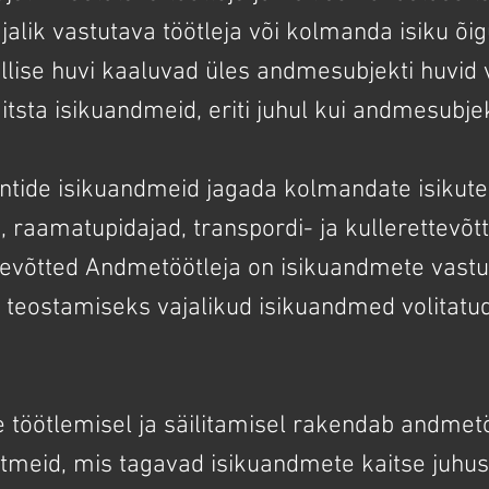
jalik vastutava töötleja või kolmanda isiku õig
sellise huvi kaaluvad üles andmesubjekti huvid 
itsta isikuandmeid, eriti juhul kui andmesubjek
entide isikuandmeid jagada kolmandate isikute
, raamatupidajad, transpordi- ja kullerettevõtt
võtted Andmetöötleja on isikuandmete vastut
eostamiseks vajalikud isikuandmed volitatud
 töötlemisel ja säilitamisel rakendab andmetö
etmeid, mis tagavad isikuandmete kaitse juhusl