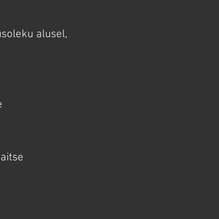
soleku alusel,
e
aitse