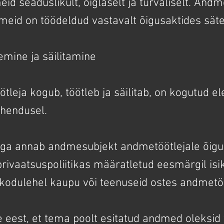
d seaduslikult, õiglaselt ja turvaliselt. Andm
meid on töödeldud vastavalt õigusaktides säte
emine ja säilitamine
eja kogub, töötleb ja säilitab, on kogutud ele
ahendusel.
ga annab andmesubjekt andmetöötlejale õigu
privaatsuspoliitikas määratletud eesmärgil i
kodulehel kaupu või teenuseid ostes andmetöö
 eest, et tema poolt esitatud andmed oleksid 