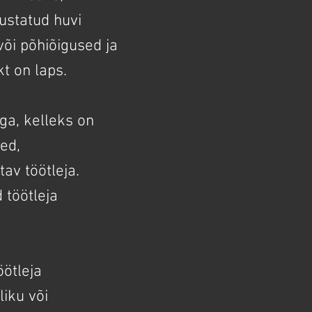
ustatud huvi
või põhiõigused ja
t on laps.
ga, kelleks on
ed,
av töötleja.
 töötleja
ötleja
iku või