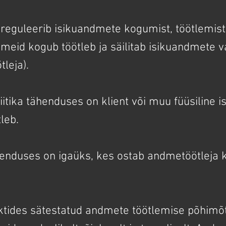
 reguleerib isikuandmete kogumist, töötlemist 
dmeid kogub töötleb ja säilitab isikuandmete v
leja).
tika tähenduses on klient või muu füüsiline isi
leb.
tähenduses on igaüks, kes ostab andmetöötleja
aktides sätestatud andmete töötlemise põhimõ