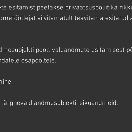
ete esitamist peetakse privaatsuspoliitika rik
metöötlejat viivitamatult teavitama esitatud
ndmesubjekti poolt valeandmete esitamisest p
datele osapooltele.
mine
a järgnevaid andmesubjekti isikuandmeid: