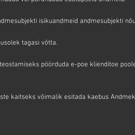
andmesubjekti isikuandmeid andmesubjekti nõu
usolek tagasi võtta.
teostamiseks pöörduda e-poe klienditoe pool
uste kaitseks võimalik esitada kaebus Andmek