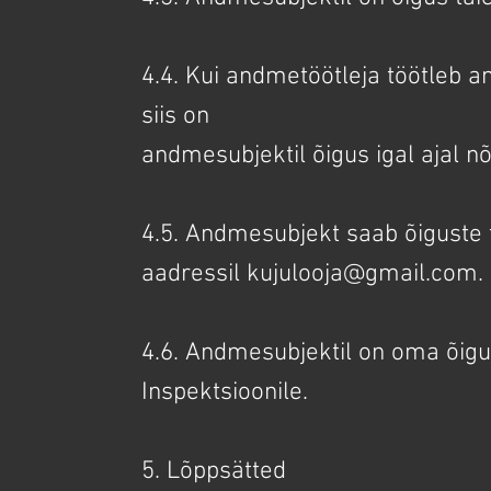
4.4. Kui andmetöötleja töötleb 
siis on
andmesubjektil õigus igal ajal nõ
4.5. Andmesubjekt saab õiguste 
aadressil kujulooja@gmail.com.
4.6. Andmesubjektil on oma õig
Inspektsioonile.
5. Lõppsätted