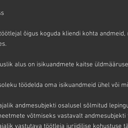
ss
töötlejal õigus koguda kliendi kohta andmeid,
es.
guslik alus on isikuandmete kaitse üldmääruse
oleku töödelda oma isikuandmeid ühel või m
jalik andmesubjekti osalusel sõlmitud lepingu
meetmete võtmiseks vastavalt andmesubjekti t
alik vastutava töötleja juriidilise kohustuse t