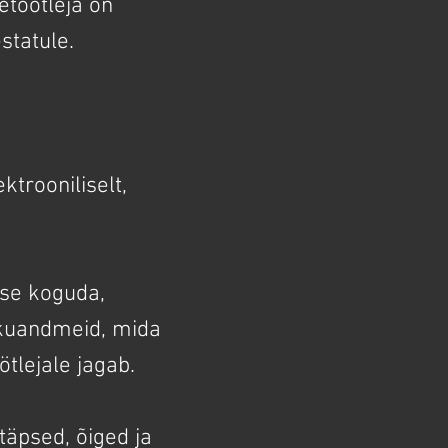
etöötleja on
statule.
ktrooniliselt,
se koguda,
sikuandmeid, mida
tlejale jagab.
täpsed, õiged ja