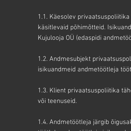
1.1. Käesolev privaatsuspoliitika
käsitlevaid põhimõtteid. Isikuan
Kujulooja OÜ (edaspidi andmetööt
1.2. Andmesubjekt privaatsuspolii
isikuandmeid andmetöötleja tööt
1.3. Klient privaatsuspoliitika 
või teenuseid.
1.4. Andmetöötleja järgib õigus