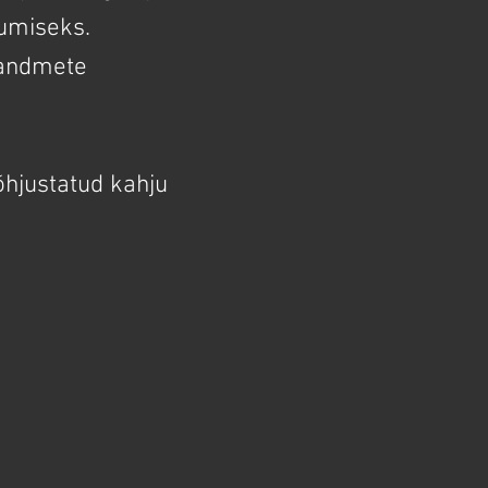
kumiseks.
 andmete
õhjustatud kahju