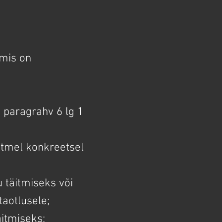
 mis on
 paragrahv 6 lg 1
itmel konkreetsel
 täitmiseks või
aotlusele;
äitmiseks;