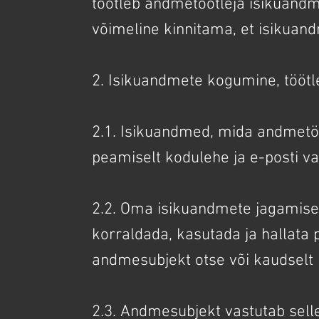
töötleb andmetöötleja isikuandmei
võimeline kinnitama, et isikuand
2. Isikuandmete kogumine, töötl
2.1. Isikuandmed, mida andmetöötl
peamiselt kodulehe ja e-posti v
2.2. Oma isikuandmete jagamise
korraldada, kasutada ja hallata 
andmesubjekt otse või kaudselt 
2.3. Andmesubjekt vastutab selle