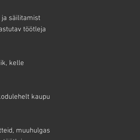
ja säilitamist
astutav töötleja
k, kelle
 kodulehelt kaupu
tteid, muuhulgas