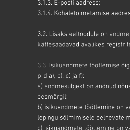
3.1.3. E-posti aadress;
3.1.4. Kohaletoimetamise aadre
3.2. Lisaks eeltoodule on andme
kättesaadavad avalikes registrit
3.3. Isikuandmete töötlemise õi
p-d a), b), c) ja f):
a) andmesubjekt on andnud nõus
eesmärgil;
b) isikuandmete töötlemine on va
lepingu sõlmimisele eelnevate 
c) isikuandmete töötlemine on vaj