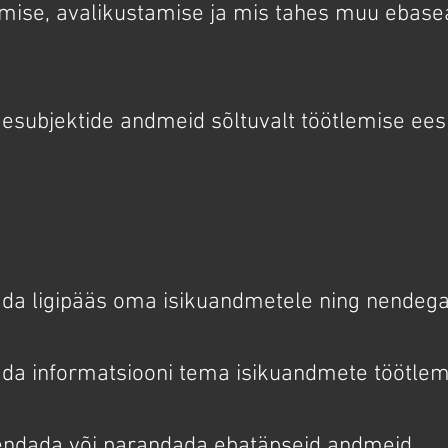
mise, avalikustamise ja mis tahes muu ebase
mesubjektide andmeid sõltuvalt töötlemise ees
ada ligipääs oma isikuandmetele ning nendega
ada informatsiooni tema isikuandmete töötlem
iendada või parandada ebatäpseid andmeid.