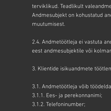
terviklikud. Teadlikult valeandm
Andmesubjekt on kohustatud and
muutumisest.
2.4. Andmetöötleja ei vastuta a
eest andmesubjektile või kolman
3. Klientide isikuandmete töötle
3.1. Andmetöötleja võib töödeld
3.1.1. Ees- ja perekonnanimi;
3.1.2. Telefoninumber;