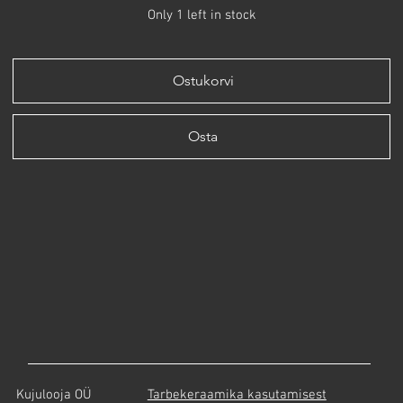
Only 1 left in stock
Ostukorvi
Osta
Tarbekeraamika kasutamisest
Kujulooja OÜ