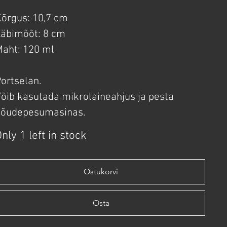
õrgus: 10,7 cm
äbimõõt: 8 cm
aht: 120 ml
ortselan.
õib kasutada mikrolaineahjus ja pesta
nõudepesumasinas.
nly 1 left in stock
Ostukorvi
Osta