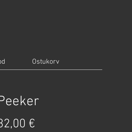
od
Ostukorv
Peeker
ice
32,00 €