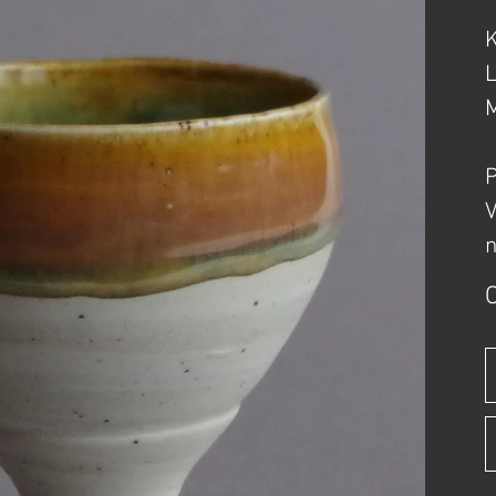
K
L
M
P
V
O